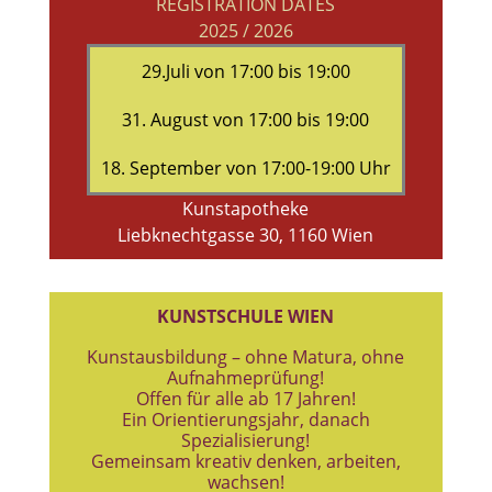
REGISTRATION DATES
2025 / 2026
29.Juli von 17:00 bis 19:00
31. August von 17:00 bis 19:00
18. September von 17:00-19:00 Uhr
Kunstapotheke
Liebknechtgasse 30, 1160 Wien
KUNSTSCHULE WIEN
Kunstausbildung – ohne Matura, ohne
Aufnahmeprüfung!
Offen für alle ab 17 Jahren!
Ein Orientierungsjahr, danach
Spezialisierung!
Gemeinsam kreativ denken, arbeiten,
wachsen!