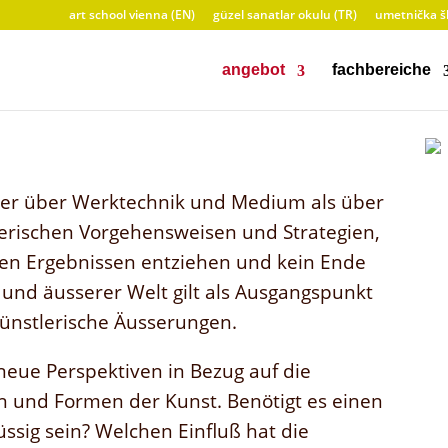
art school vienna (EN)
güzel sanatlar okulu (TR)
umetnička šk
angebot
fachbereiche
iger über Werktechnik und Medium als über
lerischen Vorgehensweisen und Strategien,
ren Ergebnissen entziehen und kein Ende
und äusserer Welt gilt als Ausgangspunkt
künstlerische Äusserungen.
eue Perspektiven in Bezug auf die
en und Formen der Kunst. Benötigt es einen
ssig sein? Welchen Einfluß hat die