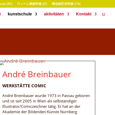
ola (RS)
ウィーン美術学校 (JP)
维也纳艺术学校 (CN)
kunstschule
aktivitäten
Kontakt
André Breinbauer
WERKSTÄTTE COMIC
André Breinbauer wurde 1973 in Passau geboren
und ist seit 2005 in Wien als selbständiger
Illustrator/Comiczeichner tätig. Er hat an der
Akademie der Bildenden Künste Nürnberg