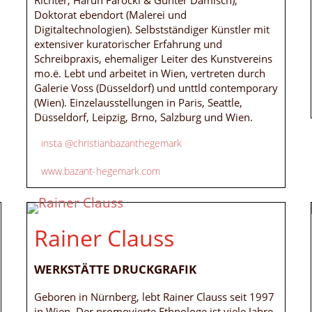
Richter, Harun Farocki & Gunter Damisch),
Doktorat ebendort (Malerei und
Digitaltechnologien). Selbstständiger Künstler mit
extensiver kuratorischer Erfahrung und
Schreibpraxis, ehemaliger Leiter des Kunstvereins
mo.ë. Lebt und arbeitet in Wien, vertreten durch
Galerie Voss (Düsseldorf) und unttld contemporary
(Wien). Einzelausstellungen in Paris, Seattle,
Düsseldorf, Leipzig, Brno, Salzburg und Wien.
insta @christianbazanthegemark
www.bazant-hegemark.com
Rainer Clauss
WERKSTÄTTE DRUCKGRAFIK
Geboren in Nürnberg, lebt Rainer Clauss seit 1997
in Wien. Der promovierte Ethnologe ist viele Jahre