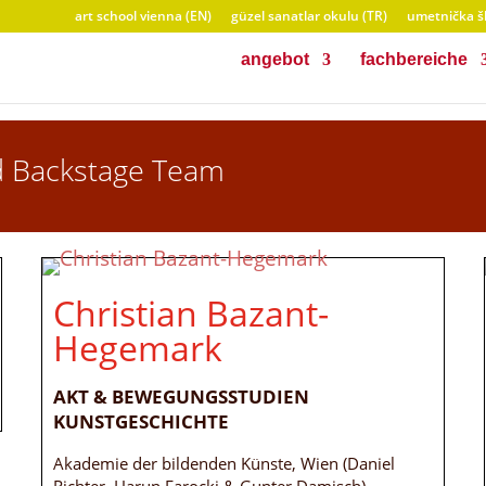
art school vienna (EN)
güzel sanatlar okulu (TR)
umetnička šk
angebot
fachbereiche
d Backstage Team
Christian Bazant-
Hegemark
AKT & BEWEGUNGSSTUDIEN
KUNSTGESCHICHTE
Akademie der bildenden Künste, Wien (Daniel