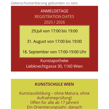
Datenschutzerklärung gebunden zu sein.
ANMELDETAGE
REGISTRATION DATES
2025 / 2026
29.Juli von 17:00 bis 19:00
31. August von 17:00 bis 19:00
18. September von 17:00-19:00 Uhr
Kunstapotheke
Liebknechtgasse 30, 1160 Wien
KUNSTSCHULE WIEN
Kunstausbildung – ohne Matura, ohne
Aufnahmeprüfung!
Offen für alle ab 17 Jahren!
Ein Orientierungsjahr, danach