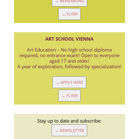
→ BEWERBUNG
→ FLYER
ART SCHOOL VIENNA
Art Education – No high school diploma
required, no entrance exam! Open to everyone
aged 17 and older!
A year of exploration, followed by specialization!
→ APPLY HERE
→ FLYER
Stay up to date and subscribe:
→ NEWSLETTER