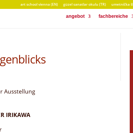
art school vienna (EN)
güzel sanatlar okulu (TR)
umetnička šk
angebot
fachbereiche
genblicks
r Ausstellung
ER IRIKAWA
r