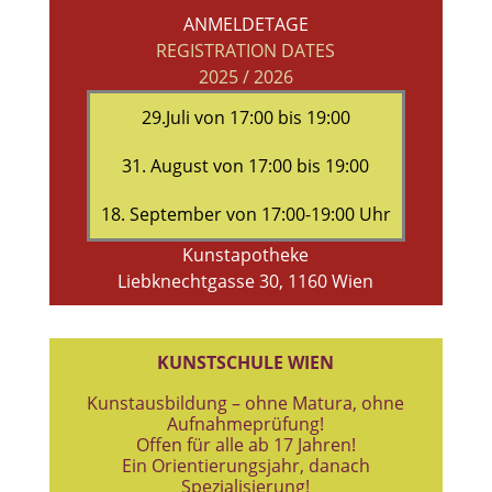
ANMELDETAGE
REGISTRATION DATES
2025 / 2026
29.Juli von 17:00 bis 19:00
31. August von 17:00 bis 19:00
18. September von 17:00-19:00 Uhr
Kunstapotheke
Liebknechtgasse 30, 1160 Wien
KUNSTSCHULE WIEN
Kunstausbildung – ohne Matura, ohne
Aufnahmeprüfung!
Offen für alle ab 17 Jahren!
Ein Orientierungsjahr, danach
Spezialisierung!