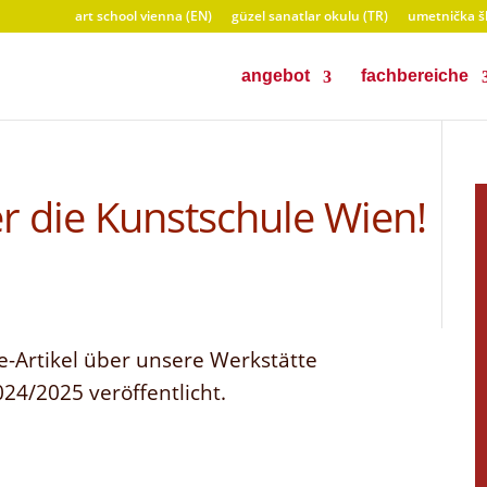
art school vienna (EN)
güzel sanatlar okulu (TR)
umetnička šk
angebot
fachbereiche
 die Kunstschule Wien!
-Artikel über unsere Werkstätte
24/2025 veröffentlicht.