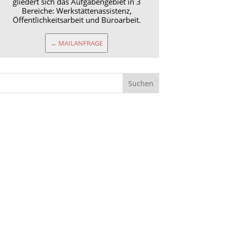
gliedert sich das Aufgabengebiet in 3
Bereiche: Werkstättenassistenz,
Öffentlichkeitsarbeit und Büroarbeit.
→ MAILANFRAGE