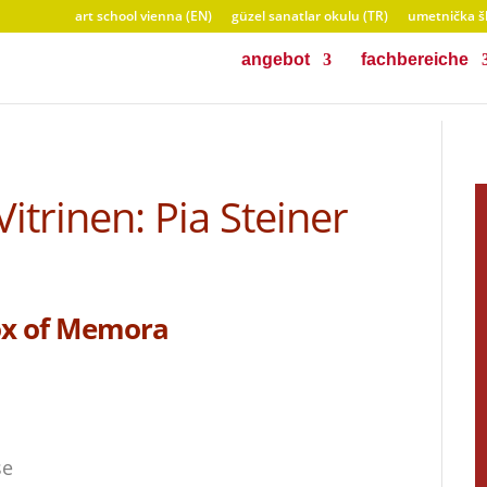
art school vienna (EN)
güzel sanatlar okulu (TR)
umetnička šk
angebot
fachbereiche
Vitrinen: Pia Steiner
ox of Memora
se